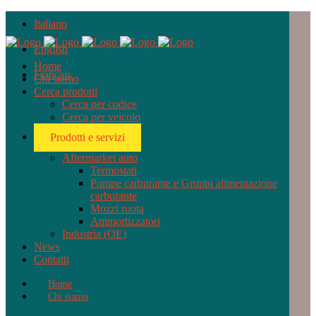
Italiano
English
Home
Français
Chi siamo
Cerca prodotti
Cerca per codice
Cerca per veicolo
Prodotti e servizi
Aftermarket auto
Termostati
Pompe carburante e Gruppi alimentazione
carburante
Mozzi ruota
Ammortizzatori
Industria (OE)
News
Contatti
Home
Chi siamo