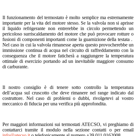
Il funzionamento del termostato è molto semplice ma estremamente
importante per la vita del motore stesso. Se la valvola non si aprisse
il liquido refrigerante non entrerebbe in circolo permettendo un
pericoloso surriscaldamento del motore che può provocare rotture o
fusioni di componenti importanti come la guarnizione della testata .
Nel caso in cui la valvola rimanesse aperta questo provocherebbe un
immissione continua di acqua nel circuito di raffreddamento con la
conseguenza che il motore faticherà a raggiungere la temperatura
ottimale di esercizio portando ad un inevitabile maggiore consumo
di carburante.
Il nostro consiglio è di tenere sotto controllo la temperatura
dell’acqua sul cruscotto che deve rimanere nel range indicato dal
costruttore. Nel caso di problemi o dubbi, rivolgetevi al vostro
meccanico di fiducia per una verifica più approfondita.
Per maggiori informazioni sui termostati ATECSO, vi preghiamo di
contattarci tramite il modulo nella sezione contatti o per email
info@atecso.it
o telefonicamente al numero +39 011 0162008