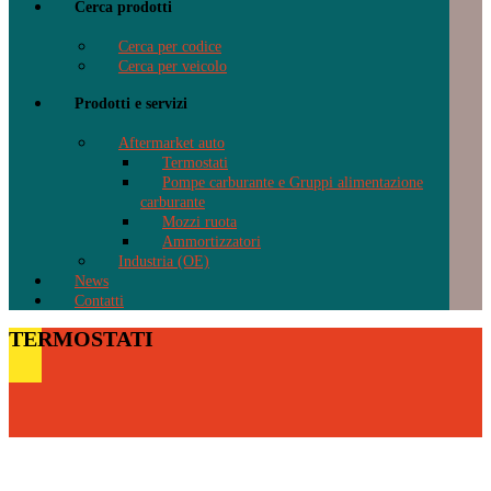
Cerca prodotti
Cerca per codice
Cerca per veicolo
Prodotti e servizi
Aftermarket auto
Termostati
Pompe carburante e Gruppi alimentazione
carburante
Mozzi ruota
Ammortizzatori
Industria (OE)
News
Contatti
TERMOSTATI